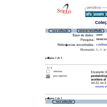
Coleç
Base de dados :
article
Pesquisa :
MORENO,
Refer�ncias encontradas :
refina
1
[
Mostrando:
1 .. 1
no f
p�gina 1 de 1
1 / 1
seleciona
Escalante, M
pestalotio
para imprimir
aceitera a
vol.22, no.
resumo e
·
p�gina 1 de 1