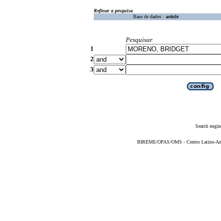
Refinar a pesquisa
Base de dados :
article
Pesquisar
1
2
3
Search engin
BIREME/OPAS/OMS - Centro Latino-Ame