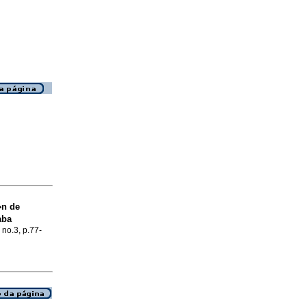
�n de
aba
 no.3, p.77-