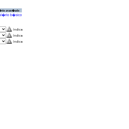
�rio avan�ado
l�rio b�sico