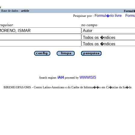
a
Base de dados :
article
Formul
Formul�rio livre
Formu
Pesquisar por :
esquisar
no campo
iAH
WWWISIS
Search engine:
powered by
BIREME/OPAS/OMS - Centro Latino-Americano e do Caribe de Informa��o em Ci�ncias da Sa�de