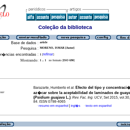
Coleção da biblioteca
Base de dados :
article
Pesquisa :
MORENO, ISMAR [Autor]
er�ncias encontradas :
refinar
1
[
]
Mostrando:
1 .. 1
no formato [
ISO 690
]
Efecto del tipo y concentraci
Barazarte, Humberto et al.
imir
az�car sobre la aceptabilidad de laminados de guay
(
Psidium guajava
L.)
.
Rev. Fac. Ing. UCV
, Set 2015, vol.30,
84. ISSN 0798-4065
|
resumo em espanhol
ingl�s
texto em espanhol
·
·