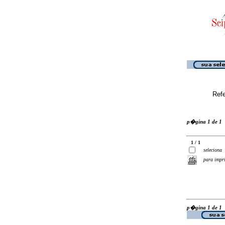
Ref
p�gina 1 de 1
1 / 1
seleciona
para impr
p�gina 1 de 1