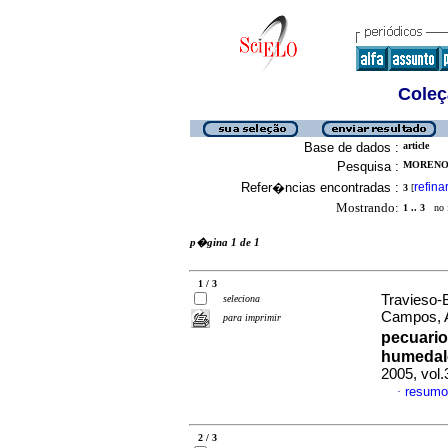
Coleç
Base de dados :
article
Pesquisa :
MORENO-
Refer�ncias encontradas :
refina
3
[
Mostrando:
1 .. 3
no f
p�gina 1 de 1
1 / 3
Travieso-B
seleciona
Campos, 
para imprimir
pecuario
humedale
2005, vol.
resumo
·
2 / 3