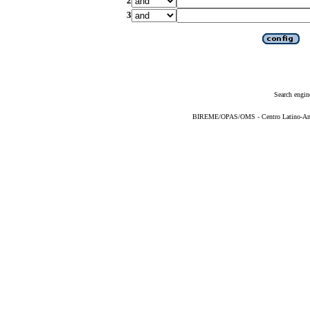
2
3
Search engin
BIREME/OPAS/OMS - Centro Latino-Ame