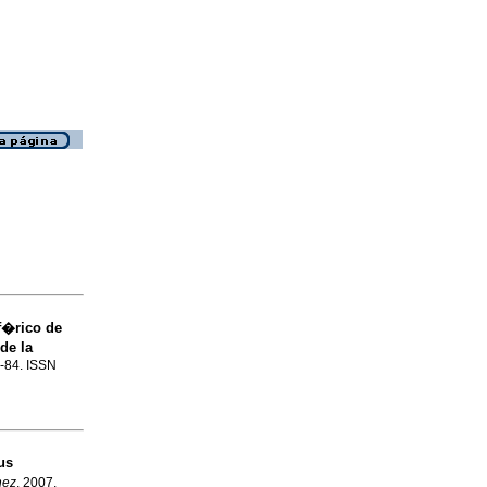
f�rico de
de la
1-84. ISSN
us
nez
, 2007,