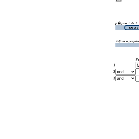
p�gina 1 de 1
Refinar a pesquis
P
1
2
3