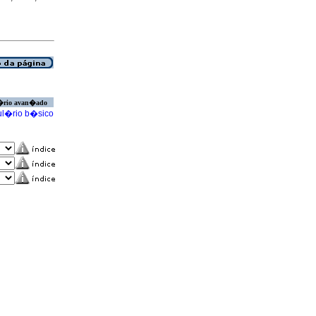
�rio avan�ado
l�rio b�sico