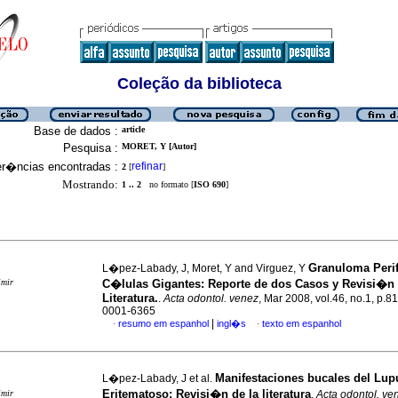
Coleção da biblioteca
Base de dados :
article
Pesquisa :
MORET, Y [Autor]
er�ncias encontradas :
refinar
2
[
]
Mostrando:
1 .. 2
no formato [
ISO 690
]
Granuloma Peri
L�pez-Labady, J, Moret, Y and Virguez, Y
imir
C�lulas Gigantes: Reporte de dos Casos y Revisi�n 
Literatura.
.
Acta odontol. venez
, Mar 2008, vol.46, no.1, p.8
0001-6365
|
resumo em espanhol
ingl�s
texto em espanhol
·
·
Manifestaciones bucales del Lup
L�pez-Labady, J et al.
Eritematoso
:
Revisi�n de la literatura
imir
.
Acta odontol. ve