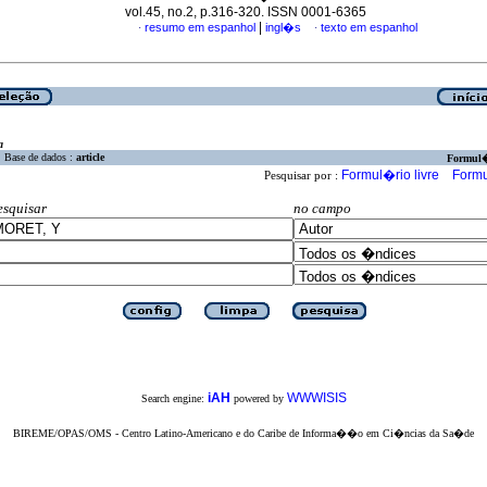
vol.45, no.2, p.316-320. ISSN 0001-6365
|
resumo em espanhol
ingl�s
texto em espanhol
·
·
a
Base de dados :
article
Formul
Formul�rio livre
Formu
Pesquisar por :
esquisar
no campo
iAH
WWWISIS
Search engine:
powered by
BIREME/OPAS/OMS - Centro Latino-Americano e do Caribe de Informa��o em Ci�ncias da Sa�de