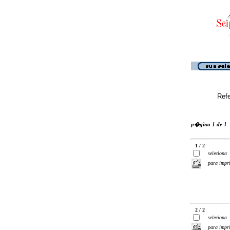
Ref
p�gina 1 de 1
1 / 2
seleciona
para impr
2 / 2
seleciona
para impr