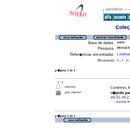
Coleç
Base de dados :
article
Pesquisa :
MOSQUER
Refer�ncias encontradas :
refina
1
[
Mostrando:
1 .. 1
no f
p�gina 1 de 1
1 / 1
seleciona
Contreras, 
para imprimir
r�pido par
vol.31, no.
resumo e
·
p�gina 1 de 1