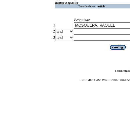
Refinar a pesquisa
Base de dados :
article
Pesquisar
1
2
3
Search engin
BIREME/OPAS/OMS - Centro Latino-Ame