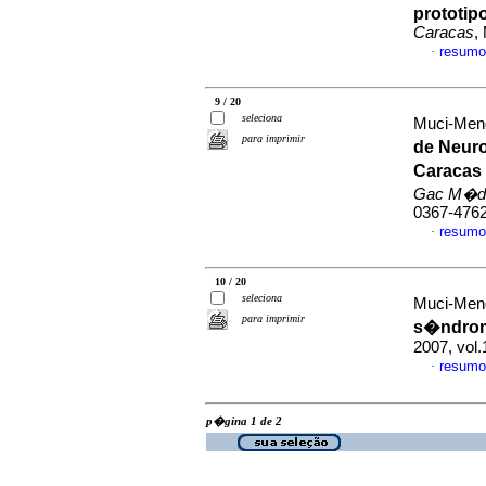
prototip
Caracas
,
resumo
·
9 / 20
seleciona
Muci-Mend
para imprimir
de Neuro
Caracas 
Gac M�d
0367-476
resumo
·
10 / 20
seleciona
Muci-Mend
para imprimir
s�ndrom
2007, vol
resumo
·
p�gina 1 de 2