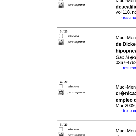
Muci-Mend
para imprimir
descalifi
vol.118, 
resumo
·
3 / 20
seleciona
Muci-Mend
para imprimir
de Dick
hipopnea
Gac M�d
0367-476
resumo
·
4 / 20
seleciona
Muci-Mend
para imprimir
cr�nica
empleo d
Mar 2009,
texto 
·
5 / 20
seleciona
Muci-Mend
para imprimir