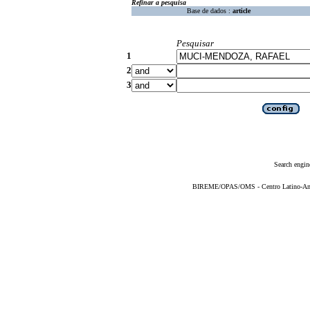
Refinar a pesquisa
Base de dados :
article
Pesquisar
1
2
3
Search engin
BIREME/OPAS/OMS - Centro Latino-Ame