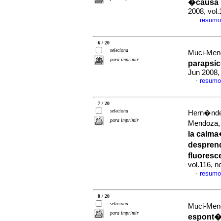
�causa n
2008, vol
resumo
·
6 / 20
seleciona
Muci-Mend
para imprimir
paraps
Jun 2008,
resumo
·
7 / 20
seleciona
Hern�nde
para imprimir
Mendoza,
la calm
desprend
fluoresc
vol.116, 
resumo
·
8 / 20
seleciona
Muci-Mend
para imprimir
espont�