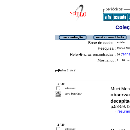
Coleç
Base de dados :
article
Pesquisa :
MUCI-ME
Refer�ncias encontradas :
refin
20
[
Mostrando:
1 .. 10
no 
p�gina 1 de 2
1 / 20
seleciona
Muci-Mend
para imprimir
observac
decapit
p.53-59. 
resumo
·
2 / 20
seleciona