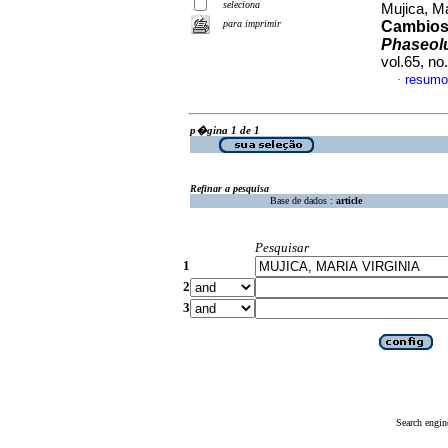
seleciona
Mujica, M
para imprimir
Cambios 
Phaseolu
vol.65, n
resumo
·
p�gina 1 de 1
Refinar a pesquisa
Base de dados :
article
Pesquisar
1
2
3
Search engin