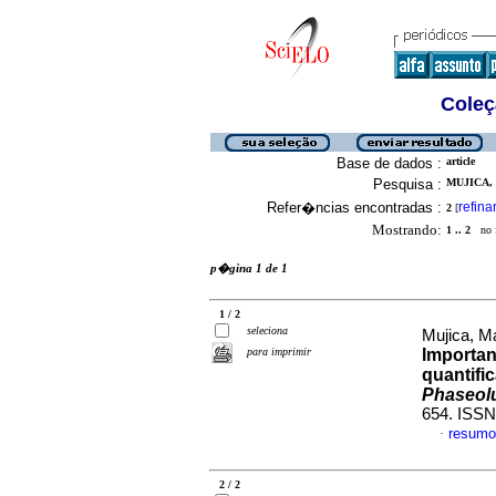
Coleç
Base de dados :
article
Pesquisa :
MUJICA, 
Refer�ncias encontradas :
refina
2
[
Mostrando:
1 .. 2
no f
p�gina 1 de 1
1 / 2
seleciona
Mujica, M
para imprimir
Importan
quantifi
Phaseolu
654. ISSN
resumo
·
2 / 2