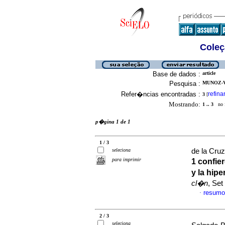
Coleç
Base de dados :
article
Pesquisa :
MUNOZ-V
Refer�ncias encontradas :
refina
3
[
Mostrando:
1 .. 3
no f
p�gina 1 de 1
1 / 3
seleciona
de la Cruz
para imprimir
1 confie
y la hip
cl�n
, Set
resumo
·
2 / 3
seleciona