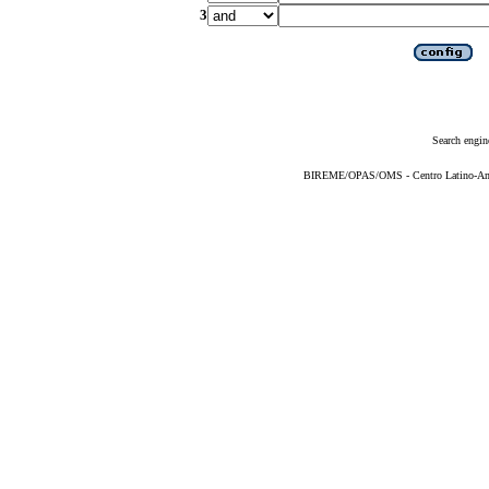
3
Search engin
BIREME/OPAS/OMS - Centro Latino-Ame