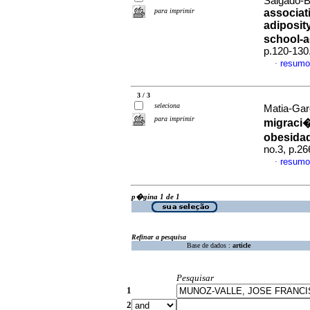
Salgado-B
para imprimir
associat
adiposity
school-a
p.120-130
resumo
·
3 / 3
seleciona
Matia-Gar
para imprimir
migraci�
obesidad
no.3, p.2
resumo
·
p�gina 1 de 1
Refinar a pesquisa
Base de dados :
article
Pesquisar
1
2