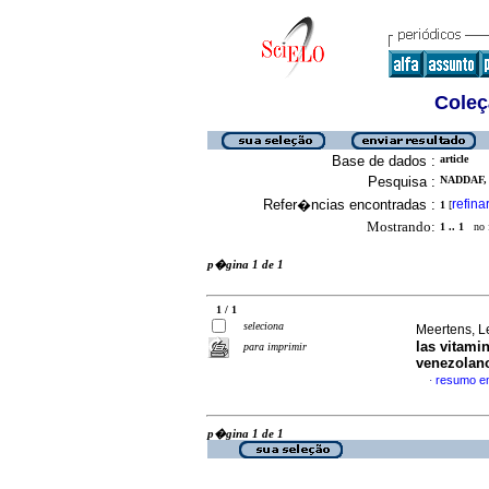
Coleç
Base de dados :
article
Pesquisa :
NADDAF, 
Refer�ncias encontradas :
refina
1
[
Mostrando:
1 .. 1
no f
p�gina 1 de 1
1 / 1
seleciona
Meertens, Le
las vitami
para imprimir
venezolan
resumo e
·
p�gina 1 de 1