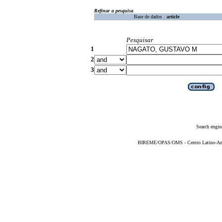
Refinar a pesquisa
Base de dados :
article
Pesquisar
1
2
3
Search engin
BIREME/OPAS/OMS - Centro Latino-Ame