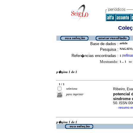
Coleç
Base de dados :
article
Pesquisa :
NAGATO,
Refer�ncias encontradas :
refina
1
[
Mostrando:
1 .. 1
no f
p�gina 1 de 1
1 / 1
seleciona
Ribeiro, Eva
potencial 
para imprimir
sindrome 
50. ISSN 0
resumo e
·
p�gina 1 de 1