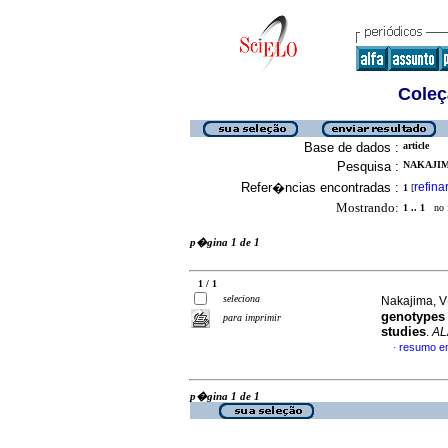
Coleç
Base de dados :
article
Pesquisa :
NAKAJIM
Refer�ncias encontradas :
refina
1
[
Mostrando:
1 .. 1
no f
p�gina 1 de 1
1 / 1
seleciona
Nakajima, V
genotypes
para imprimir
studies
.
AL
resumo e
·
p�gina 1 de 1