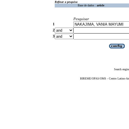
Refinar a pesquisa
Base de dados :
article
Pesquisar
1
2
3
Search engin
BIREME/OPAS/OMS - Centro Latino-Ame