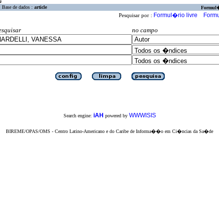
a
Base de dados :
article
Formul
Formul�rio livre
Formu
Pesquisar por :
esquisar
no campo
iAH
WWWISIS
Search engine:
powered by
BIREME/OPAS/OMS - Centro Latino-Americano e do Caribe de Informa��o em Ci�ncias da Sa�de