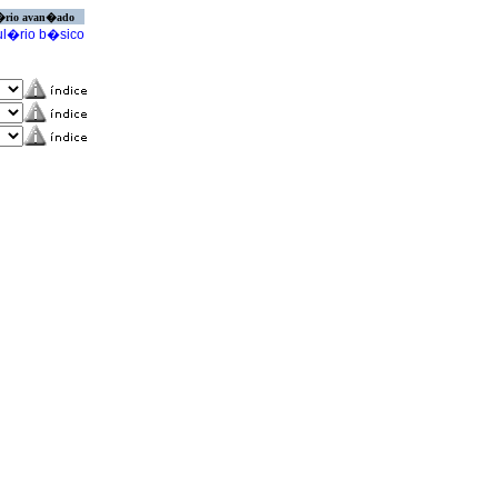
�rio avan�ado
l�rio b�sico