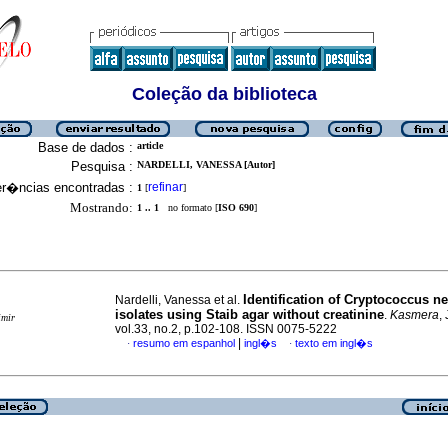
Coleção da biblioteca
Base de dados :
article
Pesquisa :
NARDELLI, VANESSA [Autor]
er�ncias encontradas :
refinar
1
[
]
Mostrando:
1 .. 1
no formato [
ISO 690
]
Identification of Cryptococcus 
Nardelli, Vanessa et al.
isolates using Staib agar without creatinine
.
Kasmera
,
imir
vol.33, no.2, p.102-108. ISSN 0075-5222
|
resumo em espanhol
ingl�s
texto em ingl�s
·
·