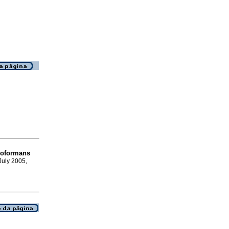
neoformans
 July 2005,