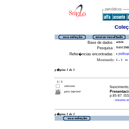
Coleç
Base de dados :
article
Pesquisa :
NASCIME
Refer�ncias encontradas :
refina
1
[
Mostrando:
1 .. 1
no f
p�gina 1 de 1
1 / 1
seleciona
Nascimento, 
Presentaci
para imprimir
p.85-87. IS
resumo e
·
p�gina 1 de 1