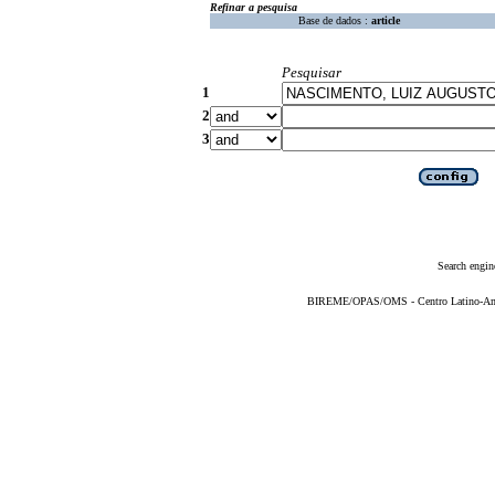
Refinar a pesquisa
Base de dados :
article
Pesquisar
1
2
3
Search engin
BIREME/OPAS/OMS - Centro Latino-Ame