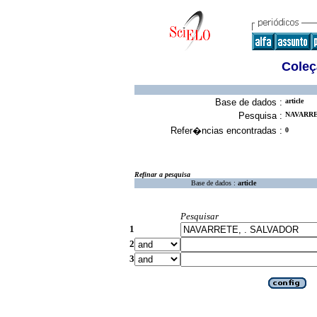
Coleç
Base de dados :
article
Pesquisa :
NAVARRET
Refer�ncias encontradas :
0
Refinar a pesquisa
Base de dados :
article
Pesquisar
1
2
3