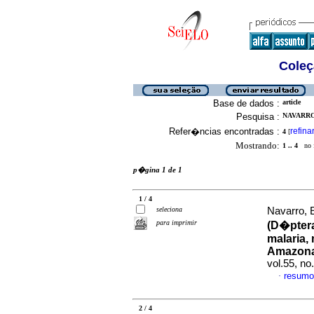
Coleç
Base de dados :
article
Pesquisa :
NAVARRO,
Refer�ncias encontradas :
refina
4
[
Mostrando:
1 .. 4
no f
p�gina 1 de 1
1 / 4
seleciona
Navarro, E
para imprimir
(D�ptera
malaria,
Amazona
vol.55, n
resumo
·
2 / 4