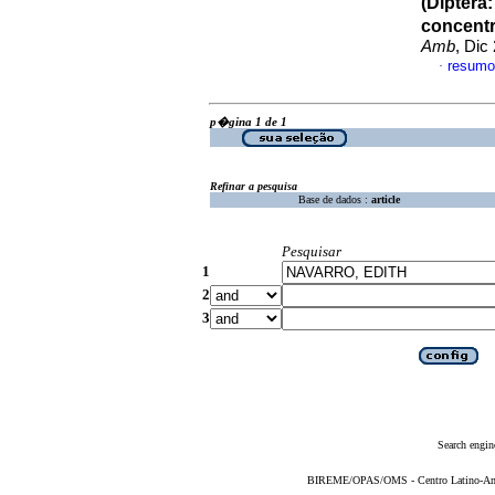
(Diptera:
concentr
Amb
, Dic
resumo
·
p�gina 1 de 1
Refinar a pesquisa
Base de dados :
article
Pesquisar
1
2
3
Search engin
BIREME/OPAS/OMS - Centro Latino-Ame