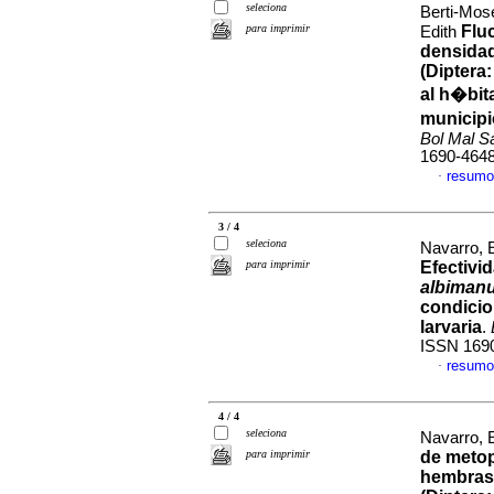
seleciona
Berti-Mos
para imprimir
Flu
Edith
densidad
(Diptera
al h�bit
municipi
Bol Mal S
1690-464
resumo
·
3 / 4
seleciona
Navarro, 
para imprimir
Efectivi
albiman
condicio
larvaria
.
ISSN 169
resumo
·
4 / 4
seleciona
Navarro, 
para imprimir
de metop
hembras