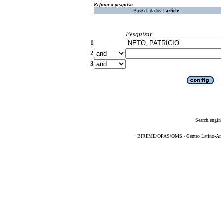
Refinar a pesquisa
Base de dados :
article
Pesquisar
1
2
3
Search engin
BIREME/OPAS/OMS - Centro Latino-Ame