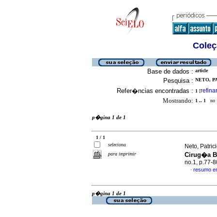
Coleç
Base de dados :
article
Pesquisa :
NETO, PA
Refer�ncias encontradas :
refina
1
[
Mostrando:
1 .. 1
no f
p�gina 1 de 1
1 / 1
seleciona
Neto, Patrici
para imprimir
Cirug�a B
no.1, p.77-
resumo e
·
p�gina 1 de 1