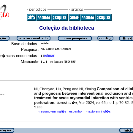
Coleção da biblioteca
Base de dados :
article
Pesquisa :
NI, CHENYAO [Autor]
er�ncias encontradas :
refinar
1
[
]
Mostrando:
1 .. 1
no formato [
ISO 690
]
Comparison of clini
Ni, Chenyao, Hu, Peng and Ni, Yiming
and prognosis between interventional occlusion and 
imir
treatment for acute myocardial infarction with ventricu
perforation.
.
Invest. cl�n
, Mar 2024, vol.65, no.1, p.70-82.
5133
|
resumo em ingl�s
espanhol
texto em ingl�s
·
·