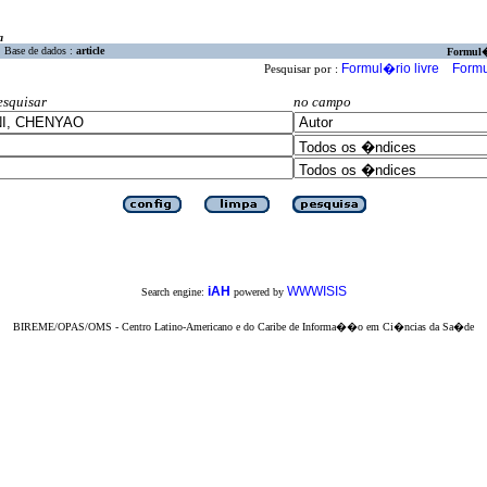
a
Base de dados :
article
Formul
Formul�rio livre
Formu
Pesquisar por :
esquisar
no campo
iAH
WWWISIS
Search engine:
powered by
BIREME/OPAS/OMS - Centro Latino-Americano e do Caribe de Informa��o em Ci�ncias da Sa�de