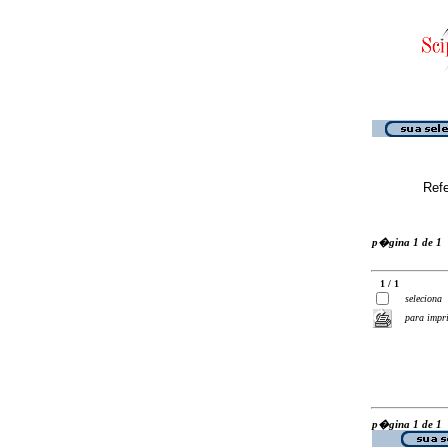
Ref
p�gina 1 de 1
1 / 1
seleciona
para impr
p�gina 1 de 1