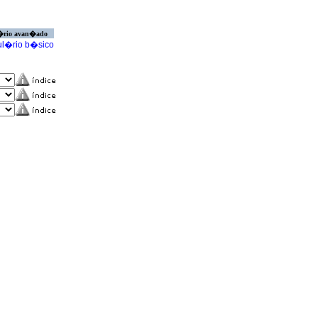
�rio avan�ado
l�rio b�sico