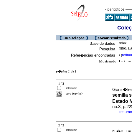
Coleç
Base de dados :
article
Pesquisa :
NINO, LA
Refer�ncias encontradas :
refina
2
[
Mostrando:
1 .. 2
no f
p�gina 1 de 1
1 / 2
seleciona
Gonz�lez,
para imprimir
semilla 
Estado 
no.3, p.2
resumo
·
2 / 2
seleciona
Ni�o, Lau