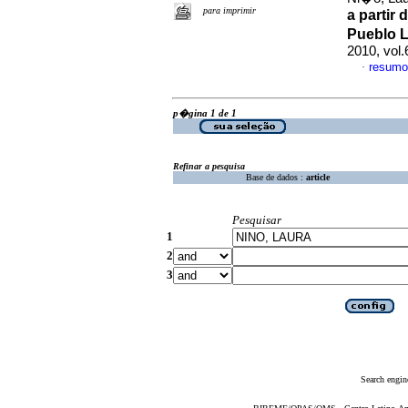
para imprimir
a partir
Pueblo L
2010, vol
resumo
·
p�gina 1 de 1
Refinar a pesquisa
Base de dados :
article
Pesquisar
1
2
3
Search engin