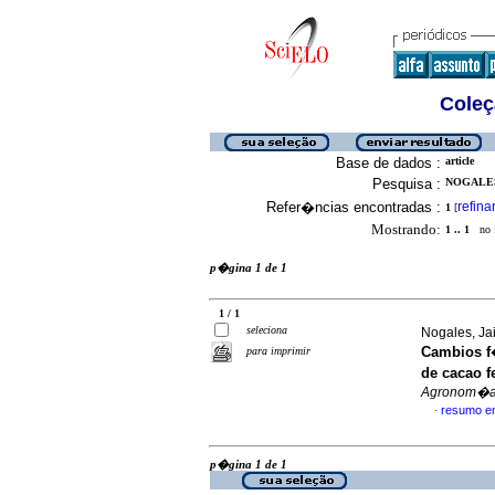
Coleç
Base de dados :
article
Pesquisa :
NOGALES,
Refer�ncias encontradas :
refina
1
[
Mostrando:
1 .. 1
no f
p�gina 1 de 1
1 / 1
seleciona
Nogales, Jai
Cambios f
para imprimir
de cacao
f
Agronom�a 
resumo e
·
p�gina 1 de 1