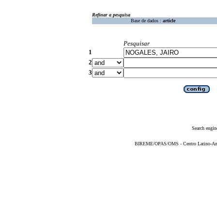
Refinar a pesquisa
Base de dados :
article
Pesquisar
1
2
3
Search engin
BIREME/OPAS/OMS - Centro Latino-Ame