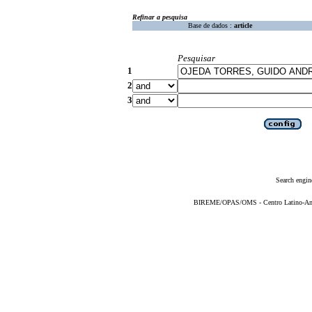
Refinar a pesquisa
Base de dados :
article
Pesquisar
1
2
3
Search engin
BIREME/OPAS/OMS - Centro Latino-Ame