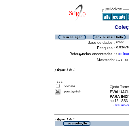
Coleç
Base de dados :
article
Pesquisa :
OJEDA T
Refer�ncias encontradas :
refina
1
[
Mostrando:
1 .. 1
no f
p�gina 1 de 1
1 / 1
seleciona
Ojeda Torre
para imprimir
EVALUACI
PARA IND
no.13. ISS
resumo e
·
p�gina 1 de 1