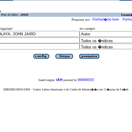
a
Base de dados :
article
Formul
Formul�rio livre
Formu
Pesquisar por :
esquisar
no campo
iAH
WWWISIS
Search engine:
powered by
BIREME/OPAS/OMS - Centro Latino-Americano e do Caribe de Informa��o em Ci�ncias da Sa�de