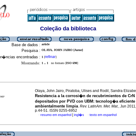
Coleção da biblioteca
Base de dados :
article
Pesquisa :
OLAYA, JOHN JAIRO [Autor]
er�ncias encontradas :
refinar
1
[
]
Mostrando:
1 .. 1
no formato [
ISO 690
]
Olaya, John Jairo, Piratoba, Ulises and Rodil, Sandra Elizabe
Resistencia a la corrosi�n de recubrimientos de CrN
imir
depositados por PVD con UBM
:
tecnolog�a eficiente
ambientalmente limpia
.
Rev. LatinAm. Met. Mat.
, Jun 2011,
p.44-51. ISSN 0255-6952
|
resumo em espanhol
ingl�s
texto em espanhol
·
·