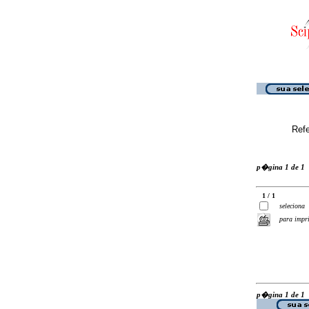
Ref
p�gina 1 de 1
1 / 1
seleciona
para impr
p�gina 1 de 1