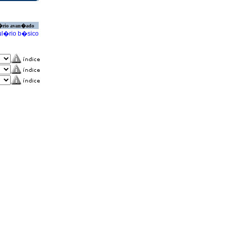
�rio avan�ado
l�rio b�sico