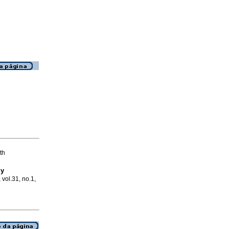
th
 y
 vol.31, no.1,