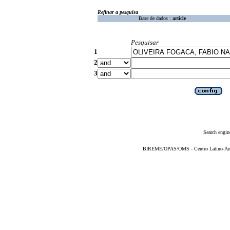
Refinar a pesquisa
Base de dados :
article
Pesquisar
1
2
3
Search engin
BIREME/OPAS/OMS - Centro Latino-Ame