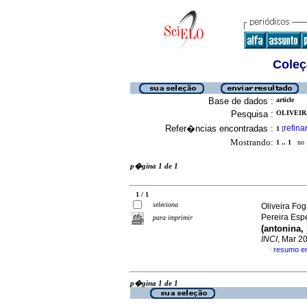
Coleç
Base de dados :
article
Pesquisa :
OLIVEIR
Refer�ncias encontradas :
refina
1
[
Mostrando:
1 .. 1
no f
p�gina 1 de 1
1 / 1
seleciona
Oliveira Fo
Pereira Esp
para imprimir
(antonina, 
INCI
, Mar 2
resumo e
·
p�gina 1 de 1