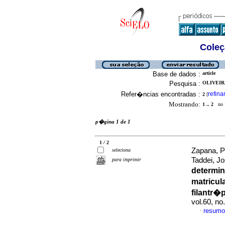
Coleç
Base de dados :
article
Pesquisa :
OLIVEIR
Refer�ncias encontradas :
refina
2
[
Mostrando:
1 .. 2
no f
p�gina 1 de 1
1 / 2
Zapana, P
seleciona
Taddei, J
para imprimir
determin
matricul
filantr�
vol.60, n
resumo
·