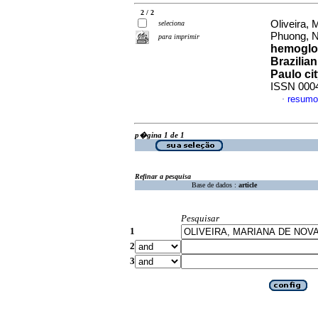
2 / 2
Oliveira,
seleciona
Phuong, 
para imprimir
hemoglob
Brazilia
Paulo cit
ISSN 000
resumo
·
p�gina 1 de 1
Refinar a pesquisa
Base de dados :
article
Pesquisar
1
2
3