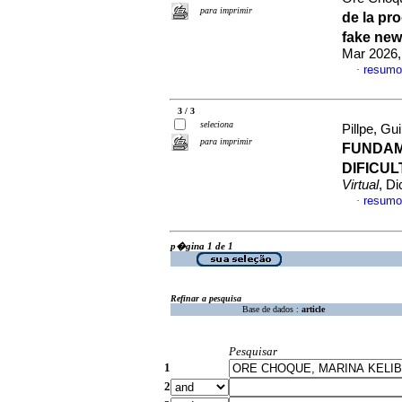
para imprimir
de la pr
fake new
Mar 2026,
resumo
·
3 / 3
seleciona
Pillpe, Gu
para imprimir
FUNDAM
DIFICU
Virtual
, D
resumo
·
p�gina 1 de 1
Refinar a pesquisa
Base de dados :
article
Pesquisar
1
2