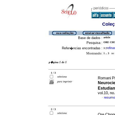
Coleç
Base de dados :
article
Pesquisa :
ORE CHO
Refer�ncias encontradas :
refina
3
[
Mostrando:
1 .. 3
no f
p�gina 1 de 1
1 / 3
seleciona
Romani Pil
para imprimir
Neurocie
Estudian
vol.10, n
resumo
·
2 / 3
seleciona
Ore Choqu