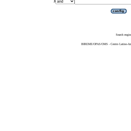
3
Search engin
BIREME/OPAS/OMS - Centro Latino-Ame