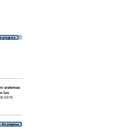
en sistemas
e los
SSN 0378-