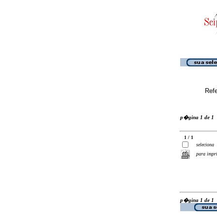
Ref
p�gina 1 de 1
1 / 1
seleciona
para impr
p�gina 1 de 1