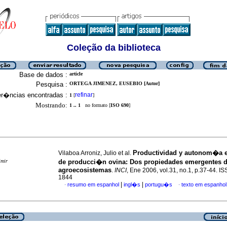
Coleção da biblioteca
Base de dados :
article
Pesquisa :
ORTEGA JIMENEZ, EUSEBIO [Autor]
er�ncias encontradas :
refinar
1
[
]
Mostrando:
1 .. 1
no formato [
ISO 690
]
Productividad y autonom�a 
Vilaboa Arroniz, Julio et al.
imir
de producci�n ovina
:
Dos propiedades emergentes d
agroecosistemas
.
INCI
, Ene 2006, vol.31, no.1, p.37-44. I
1844
|
|
resumo em espanhol
ingl�s
portugu�s
texto em espanhol
·
·