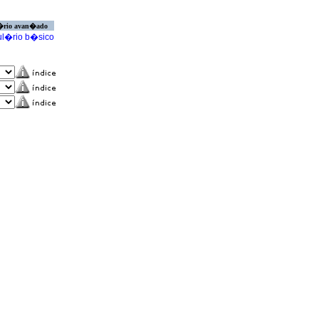
�rio avan�ado
l�rio b�sico