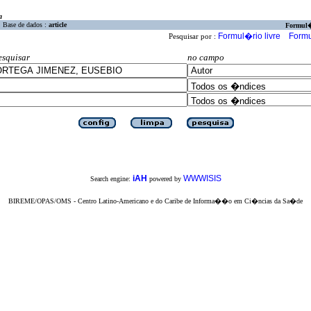
a
Base de dados :
article
Formul
Formul�rio livre
Formu
Pesquisar por :
esquisar
no campo
iAH
WWWISIS
Search engine:
powered by
BIREME/OPAS/OMS - Centro Latino-Americano e do Caribe de Informa��o em Ci�ncias da Sa�de