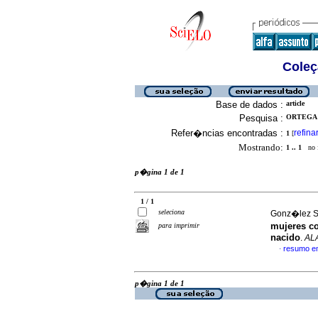
Coleç
Base de dados :
article
Pesquisa :
ORTEGA 
Refer�ncias encontradas :
refina
1
[
Mostrando:
1 .. 1
no f
p�gina 1 de 1
1 / 1
seleciona
Gonz�lez S
mujeres co
para imprimir
nacido
.
AL
resumo e
·
p�gina 1 de 1