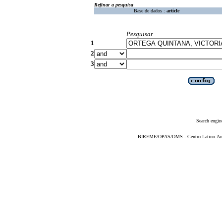
Refinar a pesquisa
Base de dados :
article
Pesquisar
1
2
3
Search engin
BIREME/OPAS/OMS - Centro Latino-Ame