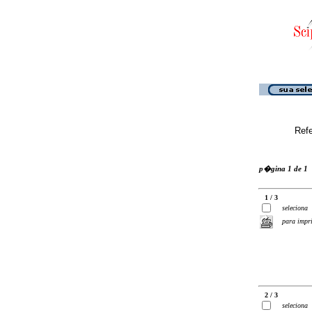
Ref
p�gina 1 de 1
1 / 3
seleciona
para impr
2 / 3
seleciona