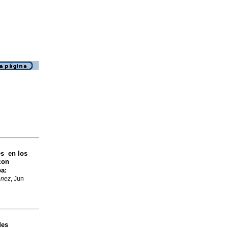
es en los
con
pa
:
enez
, Jun
des