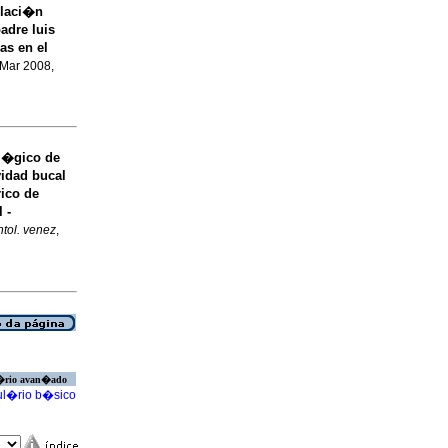
blaci�n
adre luis
as en el
 Mar 2008,
l�gico de
vidad bucal
ico de
 -
tol. venez
,
�rio avan�ado
l�rio b�sico