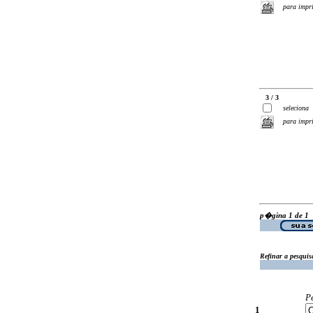
para impr
3 / 3
seleciona
para impr
p�gina 1 de 1
Refinar a pesquis
P
1