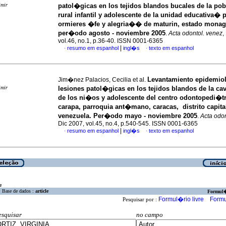
imir
patol�gicas en los tejidos blandos bucales de la po
rural infantil y adolescente de la unidad educativa� p
ormieres �fe y alegria�� de maturin, estado monag
per�odo agosto - noviembre 2005
.
Acta odontol. venez
,
vol.46, no.1, p.36-40. ISSN 0001-6365
|
resumo em espanhol
ingl�s
texto em espanhol
·
·
Levantamiento epidemio
Jim�nez Palacios, Cecilia et al.
imir
lesiones patol�gicas en los tejidos blandos de la ca
de los ni�os y adolescente del centro odontopedi�tr
carapa, parroquia ant�mano, caracas, distrito capital
venezuela. Per�odo mayo - noviembre 2005
.
Acta odon
Dic 2007, vol.45, no.4, p.540-545. ISSN 0001-6365
|
resumo em espanhol
ingl�s
texto em espanhol
·
·
a
Base de dados :
article
Formul
Formul�rio livre
Formu
Pesquisar por :
esquisar
no campo