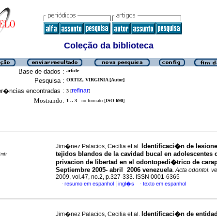
Coleção da biblioteca
Base de dados :
article
Pesquisa :
ORTIZ, VIRGINIA [Autor]
er�ncias encontradas :
refinar
3
[
]
Mostrando:
1 .. 3
no formato [
ISO 690
]
Identificaci�n de lesion
Jim�nez Palacios, Cecilia et al.
tejidos blandos de la cavidad bucal en adolescentes 
imir
privacion de libertad en el odontopedi�trico de cara
Septiembre 2005- abril 2006 venezuela
.
Acta odontol. v
2009, vol.47, no.2, p.327-333. ISSN 0001-6365
|
resumo em espanhol
ingl�s
texto em espanhol
·
·
I
dentificaci�n de entida
Jim�nez Palacios, Cecilia et al.