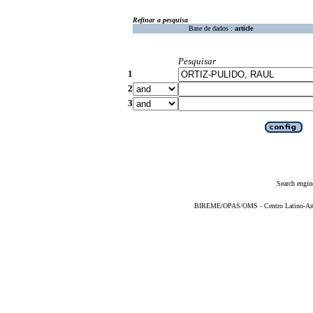
Refinar a pesquisa
Base de dados :
article
Pesquisar
1
2
3
Search engin
BIREME/OPAS/OMS - Centro Latino-Ame