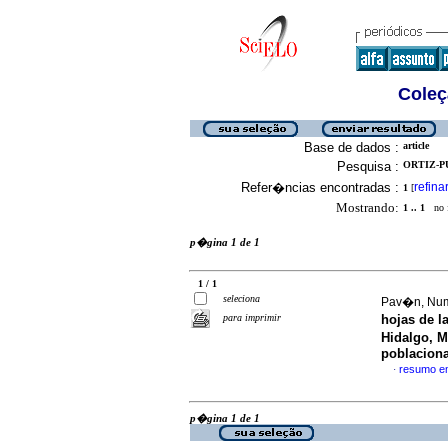
Coleç
Base de dados :
article
Pesquisa :
ORTIZ-PU
Refer�ncias encontradas :
refina
1
[
Mostrando:
1 .. 1
no f
p�gina 1 de 1
1 / 1
seleciona
Pav�n, Numa
para imprimir
hojas de 
Hidalgo, 
poblaciona
resumo e
·
p�gina 1 de 1