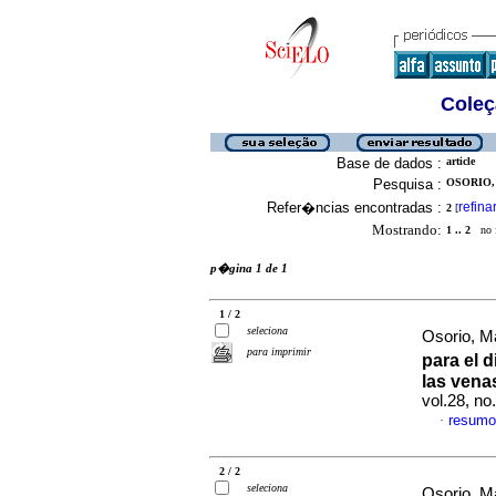
Coleç
Base de dados :
article
Pesquisa :
OSORIO,
Refer�ncias encontradas :
refina
2
[
Mostrando:
1 .. 2
no f
p�gina 1 de 1
1 / 2
seleciona
Osorio, Ma
para imprimir
para el 
las vena
vol.28, n
resumo
·
2 / 2
seleciona
Osorio, Ma