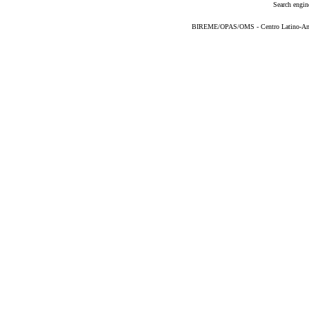
Search engin
BIREME/OPAS/OMS - Centro Latino-Ame