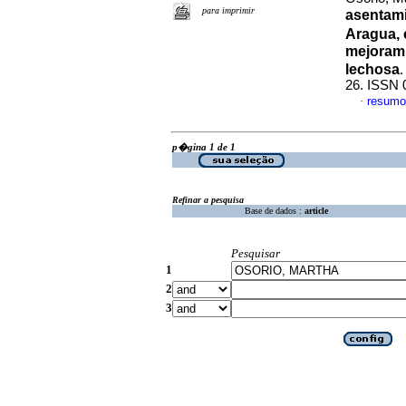
para imprimir
asentam
Aragua, 
mejorami
lechosa
26. ISSN 
resumo
·
p�gina 1 de 1
Refinar a pesquisa
Base de dados :
article
Pesquisar
1
2
3