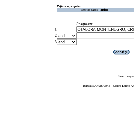
Refinar a pesquisa
Base de dados :
article
Pesquisar
1
2
3
Search engin
BIREME/OPAS/OMS - Centro Latino-Ame