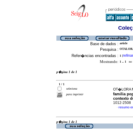
Coleç
Base de dados :
article
Pesquisa :
OTALORA
Refer�ncias encontradas :
refina
1
[
Mostrando:
1 .. 1
no f
p�gina 1 de 1
1 / 1
seleciona
OT�LORA M
familia po
para imprimir
contexto d
1012-2508
resumo e
·
p�gina 1 de 1