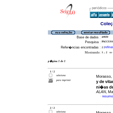
Coleç
Base de dados :
article
Pesquisa :
PACCUSSI
Refer�ncias encontradas :
refina
2
[
Mostrando:
1 .. 2
no f
p�gina 1 de 1
1 / 2
seleciona
Morasso, 
para imprimir
y de vit
ni�as de
ALAN
, Ma
resumo
·
2 / 2
seleciona
Morasso, 