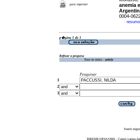
para imprimir
anemia 
Argentin
0004-062
resumo
·
p�gina 1 de 1
Refinar a pesquisa
Base de dados :
article
Pesquisar
1
2
3
Search engin
BIREME/OPAS/OMS - Centro Latino-Ame