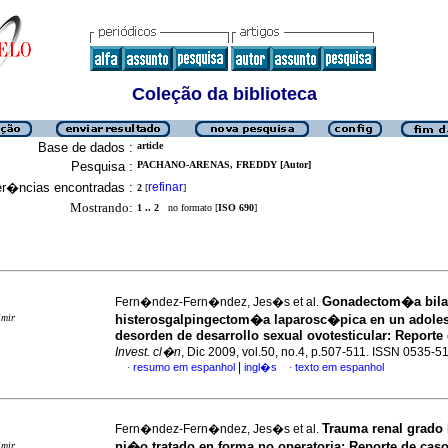
Coleção da biblioteca
Base de dados :
article
Pesquisa :
PACHANO-ARENAS, FREDDY [Autor]
er�ncias encontradas :
refinar
2
[
]
Mostrando:
1 .. 2
no formato [
ISO 690
]
Gonadectom�a bilat
Fern�ndez-Fern�ndez, Jes�s et al.
imir
histerosgalpingectom�a laparosc�pica en un adole
desorden de desarrollo sexual ovotesticular
:
Reporte
Invest. cl�n
, Dic 2009, vol.50, no.4, p.507-511. ISSN 0535-5
|
resumo em espanhol
ingl�s
texto em espanhol
·
·
Trauma renal grado 
Fern�ndez-Fern�ndez, Jes�s et al.
ni�o tratado en forma no operatoria
:
Reporte de cas
imir