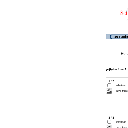
Ref
p�gina 1 de 1
1 / 2
seleciona
para impr
2 / 2
seleciona
para impr