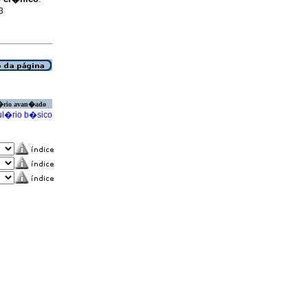
3
�rio avan�ado
l�rio b�sico