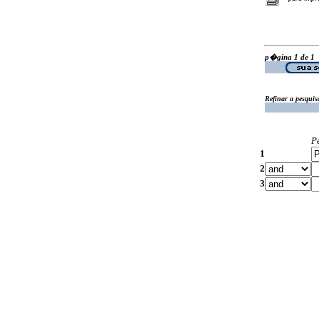
p�gina 1 de 1
Refinar a pesquis
P
1
2
3