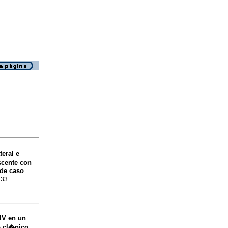
eral e
scente con
 de caso
.
133
IV en un
o cl�nico
.