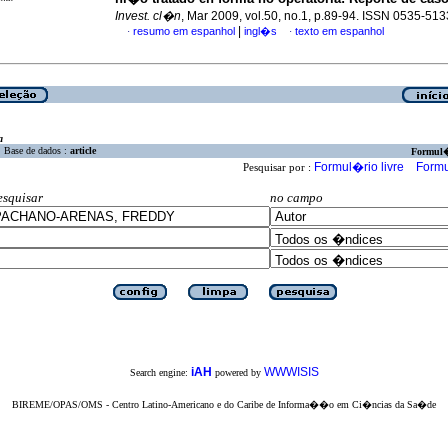
Invest. cl�n
, Mar 2009, vol.50, no.1, p.89-94. ISSN 0535-513
|
resumo em espanhol
ingl�s
texto em espanhol
·
·
a
Base de dados :
article
Formul
Formul�rio livre
Formu
Pesquisar por :
esquisar
no campo
iAH
WWWISIS
Search engine:
powered by
BIREME/OPAS/OMS - Centro Latino-Americano e do Caribe de Informa��o em Ci�ncias da Sa�de