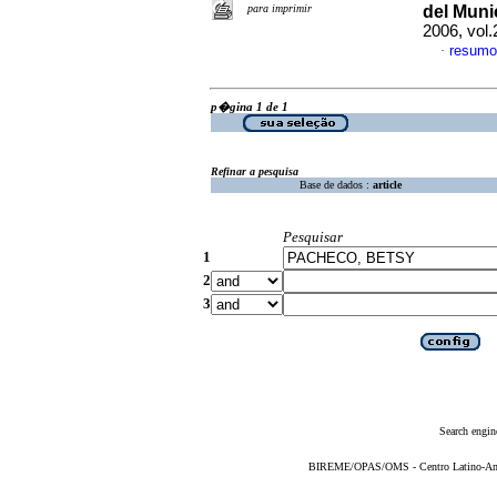
para imprimir
del Muni
2006, vol.
resumo
·
p�gina 1 de 1
Refinar a pesquisa
Base de dados :
article
Pesquisar
1
2
3
Search engin
BIREME/OPAS/OMS - Centro Latino-Ame