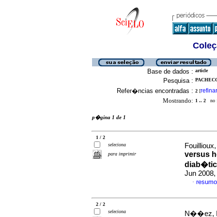
Coleç
Base de dados :
article
Pesquisa :
PACHECO,
Refer�ncias encontradas :
refina
2
[
Mostrando:
1 .. 2
no f
p�gina 1 de 1
1 / 2
seleciona
Fouillioux,
versus h
para imprimir
diab�tic
Jun 2008,
resumo
·
2 / 2
seleciona
N��ez, Ro