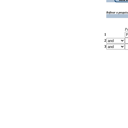
Refinar a pesquis
P
1
2
3