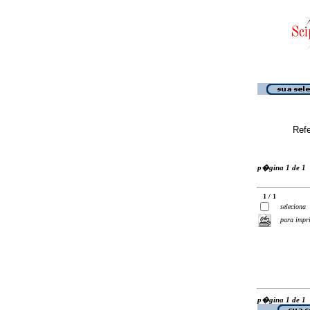
Ref
p�gina 1 de 1
1 / 1
seleciona
para impr
p�gina 1 de 1