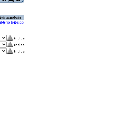
�rio avan�ado
l�rio b�sico