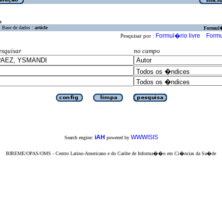
a
Base de dados :
article
Formul
Formul�rio livre
Formu
Pesquisar por :
esquisar
no campo
iAH
WWWISIS
Search engine:
powered by
BIREME/OPAS/OMS - Centro Latino-Americano e do Caribe de Informa��o em Ci�ncias da Sa�de