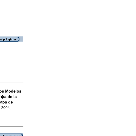
os Modelos
f�a de la
xtos de
r 2004,