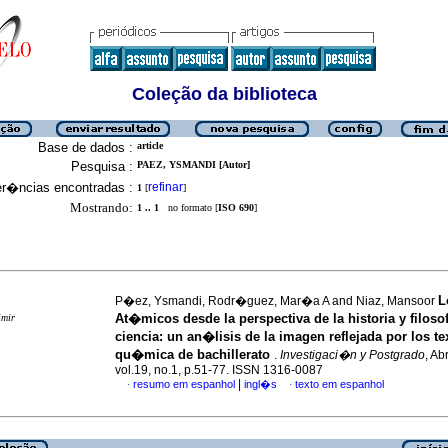
Coleção da biblioteca
Base de dados :
article
Pesquisa :
PAEZ, YSMANDI [Autor]
er�ncias encontradas :
refinar
1
[
]
Mostrando:
1 .. 1
no formato [
ISO 690
]
L
P�ez, Ysmandi, Rodr�guez, Mar�a A and Niaz, Mansoor
At�micos desde la perspectiva de la historia y filoso
imir
ciencia: un an�lisis de la imagen reflejada por los te
qu�mica de bachillerato
.
Investigaci�n y Postgrado
, Ab
vol.19, no.1, p.51-77. ISSN 1316-0087
|
resumo em espanhol
ingl�s
texto em espanhol
·
·