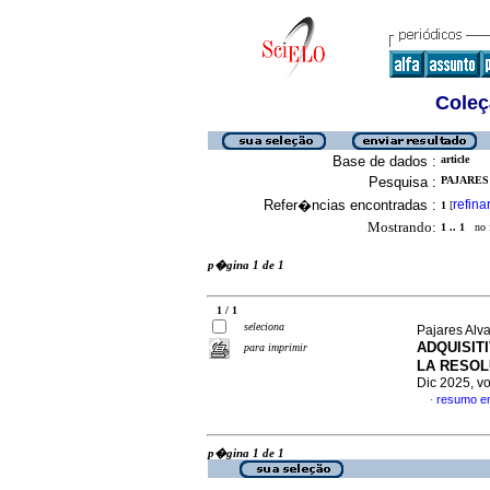
Coleç
Base de dados :
article
Pesquisa :
PAJARES 
Refer�ncias encontradas :
refina
1
[
Mostrando:
1 .. 1
no f
p�gina 1 de 1
1 / 1
seleciona
Pajares Alv
ADQUISIT
para imprimir
LA RESOL
Dic 2025, v
resumo e
·
p�gina 1 de 1