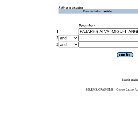
Refinar a pesquisa
Base de dados :
article
Pesquisar
1
2
3
Search engin
BIREME/OPAS/OMS - Centro Latino-Ame