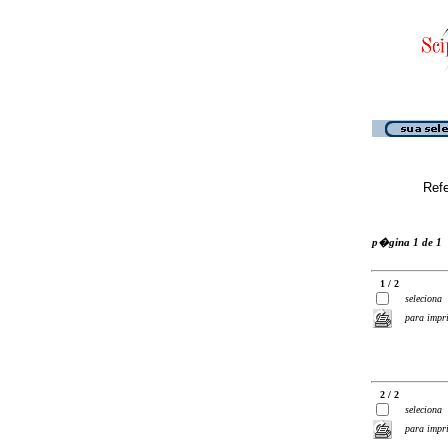
Ref
p�gina 1 de 1
1 / 2
seleciona
para impr
2 / 2
seleciona
para impr