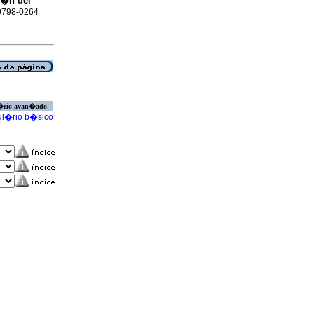
i�n del
 0798-0264
�rio avan�ado
l�rio b�sico