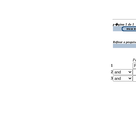
p�gina 1 de 1
Refinar a pesquis
P
1
2
3