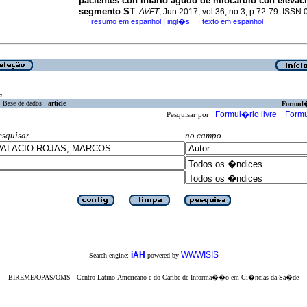
pacientes con infarto agudo de miocardio con elevac
segmento ST
.
AVFT
, Jun 2017, vol.36, no.3, p.72-79. ISSN
|
resumo em espanhol
ingl�s
texto em espanhol
·
·
a
Base de dados :
article
Formul
Formul�rio livre
Formu
Pesquisar por :
esquisar
no campo
iAH
WWWISIS
Search engine:
powered by
BIREME/OPAS/OMS - Centro Latino-Americano e do Caribe de Informa��o em Ci�ncias da Sa�de