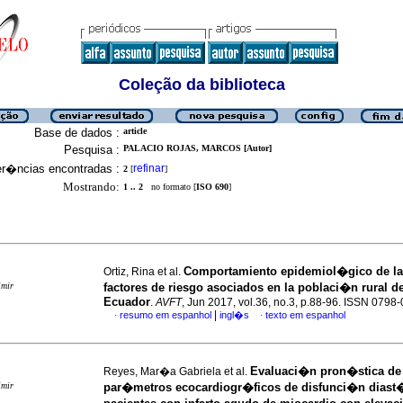
Coleção da biblioteca
Base de dados :
article
Pesquisa :
PALACIO ROJAS, MARCOS [Autor]
er�ncias encontradas :
refinar
2
[
]
Mostrando:
1 .. 2
no formato [
ISO 690
]
Comportamiento epidemiol�gico de la
Ortiz, Rina et al.
imir
factores de riesgo asociados en la poblaci�n rural 
Ecuador
.
AVFT
, Jun 2017, vol.36, no.3, p.88-96. ISSN 0798
|
resumo em espanhol
ingl�s
texto em espanhol
·
·
Evaluaci�n pron�stica de
Reyes, Mar�a Gabriela et al.
imir
par�metros ecocardiogr�ficos de disfunci�n diast�