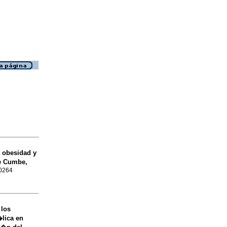
 obesidad y
de Cumbe,
-0264
 los
lica en