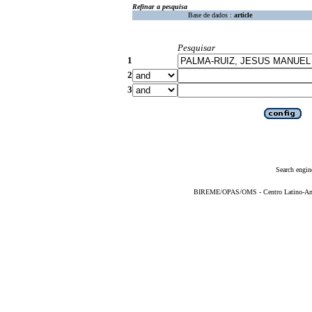
Refinar a pesquisa
Base de dados :
article
Pesquisar
1
2
3
Search engin
BIREME/OPAS/OMS - Centro Latino-Ame