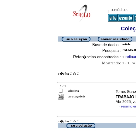
Coleç
Base de dados :
article
Pesquisa :
PALMA-RU
Refer�ncias encontradas :
refina
1
[
Mostrando:
1 .. 1
no f
p�gina 1 de 1
1 / 1
seleciona
Torres Garc�
para imprimir
TRABAJO 
Abr 2025, v
resumo e
·
p�gina 1 de 1