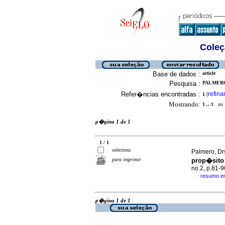
Coleç
Base de dados :
article
Pesquisa :
PALMERO,
Refer�ncias encontradas :
refina
1
[
Mostrando:
1 .. 1
no f
p�gina 1 de 1
1 / 1
seleciona
Palmero, Dr
para imprimir
prop�sito
no.2, p.81-
resumo e
·
p�gina 1 de 1