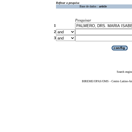
Refinar a pesquisa
Base de dados :
article
Pesquisar
1
2
3
Search engin
BIREME/OPAS/OMS - Centro Latino-Ame