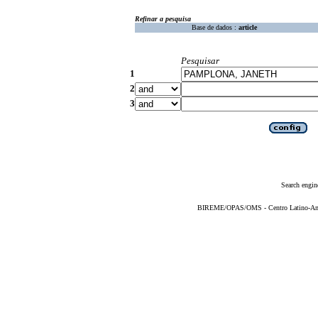
Refinar a pesquisa
Base de dados :
article
Pesquisar
1
2
3
Search engin
BIREME/OPAS/OMS - Centro Latino-Ame