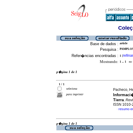
Coleç
Base de dados :
article
Pesquisa :
PAMPLON
Refer�ncias encontradas :
refina
1
[
Mostrando:
1 .. 1
no f
p�gina 1 de 1
1 / 1
seleciona
Pacheco, H
para imprimir
Informaci
Tierra
.
Revi
ISSN 1010-
resumo e
·
p�gina 1 de 1