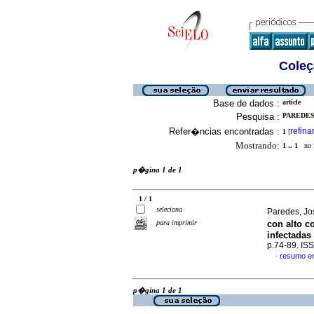
Coleç
Base de dados :
article
Pesquisa :
PAREDES
Refer�ncias encontradas :
refina
1
[
Mostrando:
1 .. 1
no f
p�gina 1 de 1
1 / 1
seleciona
Paredes, Jo
para imprimir
con alto c
infectada
p.74-89. IS
resumo e
·
p�gina 1 de 1