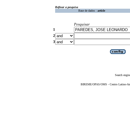
Refinar a pesquisa
Base de dados :
article
Pesquisar
1
2
3
Search engin
BIREME/OPAS/OMS - Centro Latino-Ame