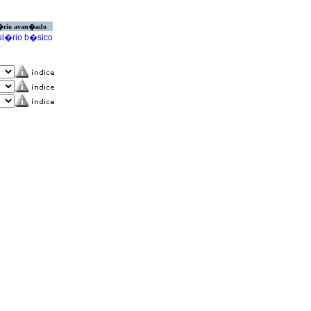
�rio avan�ado
l�rio b�sico