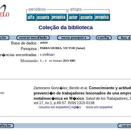
Coleção da biblioteca
Base de dados :
article
Pesquisa :
PARRA SIERRA, VICTOR [Autor]
er�ncias encontradas :
refinar
1
[
]
Mostrando:
1 .. 1
no formato [
ISO 690
]
Conocimiento y actitud
Zamorano Gonz�lez, Benito et al.
prevenci�n de trabajadores lesionados de una empr
imir
metalmec�nica en M�xico
.
Salud de los Trabajadores
, 
vol.17, no.1, p.49-57. ISSN 1315-0138
|
resumo em espanhol
ingl�s
texto em espanhol
·
·