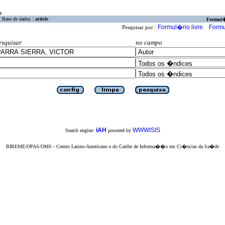
a
Base de dados :
article
Formul
Formul�rio livre
Formu
Pesquisar por :
esquisar
no campo
iAH
WWWISIS
Search engine:
powered by
BIREME/OPAS/OMS - Centro Latino-Americano e do Caribe de Informa��o em Ci�ncias da Sa�de