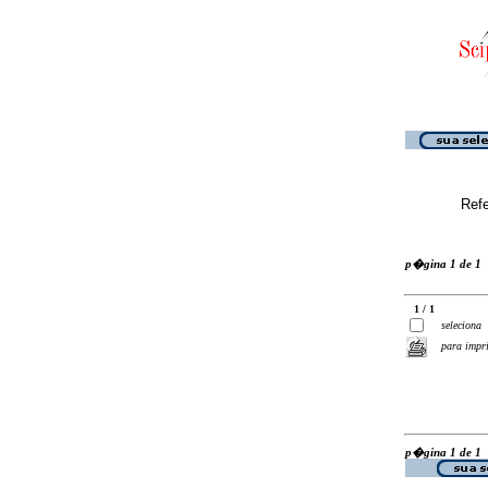
Ref
p�gina 1 de 1
1 / 1
seleciona
para impr
p�gina 1 de 1