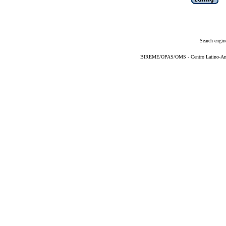
Search engin
BIREME/OPAS/OMS - Centro Latino-Ame