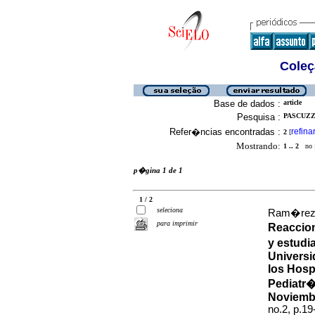
Coleç
Base de dados :
article
Pesquisa :
PASCUZZ
Refer�ncias encontradas :
refina
2
[
Mostrando:
1 .. 2
no f
p�gina 1 de 1
1 / 2
seleciona
Ram�rez S
para imprimir
Reaccio
y estudi
Universi
los Hosp
Pediatr�
Noviembr
no.2, p.1