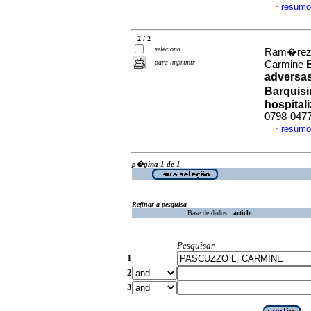
resumo
·
2 / 2
seleciona
Ram�rez S
para imprimir
Carmine
adversas
Barquis
hospital
0798-047
resumo
·
p�gina 1 de 1
Refinar a pesquisa
Base de dados :
article
Pesquisar
1
2
3