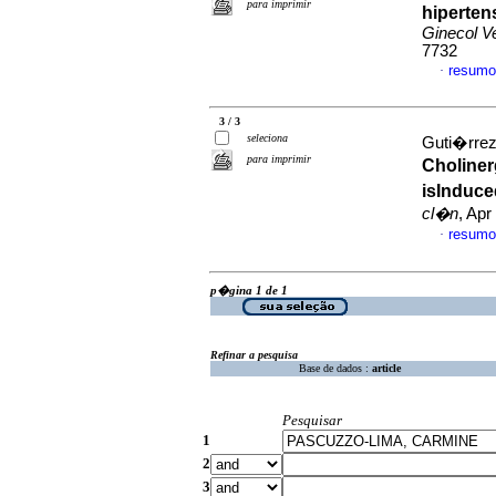
para imprimir
hiperten
Ginecol V
7732
resumo
·
3 / 3
seleciona
Guti�rrez
para imprimir
Choliner
isInduce
cl�n
, Apr
resumo
·
p�gina 1 de 1
Refinar a pesquisa
Base de dados :
article
Pesquisar
1
2
3