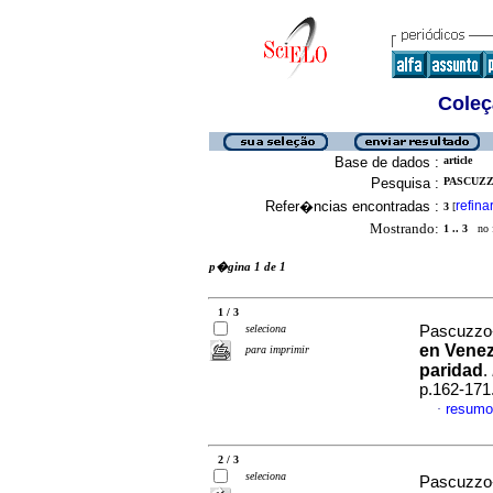
Coleç
Base de dados :
article
Pesquisa :
PASCUZZ
Refer�ncias encontradas :
refina
3
[
Mostrando:
1 .. 3
no f
p�gina 1 de 1
1 / 3
seleciona
Pascuzzo-
en Vene
para imprimir
paridad
.
p.162-171
resumo
·
2 / 3
seleciona
Pascuzzo-