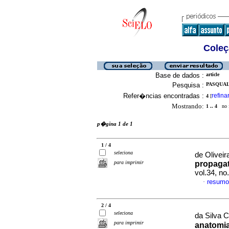
Coleç
Base de dados :
article
Pesquisa :
PASQUAL,
Refer�ncias encontradas :
refina
4
[
Mostrando:
1 .. 4
no f
p�gina 1 de 1
1 / 4
seleciona
de Oliveir
para imprimir
propagat
vol.34, n
resumo
·
2 / 4
seleciona
da Silva C
para imprimir
anatomia