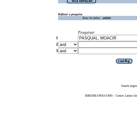
Refinar a pesquisa
Base de dados :
article
Pesquisar
1
2
3
Search engin
BIREME/OPAS/OMS - Centro Latino-Ame