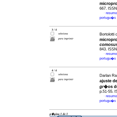
microp
667. ISSN
resumo
·
portugu�s
3 / 4
seleciona
Bortolotti 
para imprimir
micropr
comosu
843. ISSN
resumo
·
portugu�s
4 / 4
seleciona
Darlan Ra
para imprimir
ajuste d
gr
�os de
p.51-55. 
resumo
·
portugu�s
p�gina 1 de 1