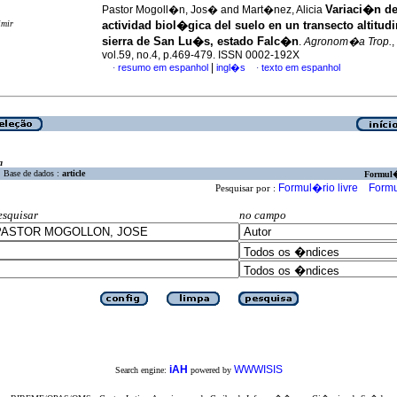
Variaci�n de
Pastor Mogoll�n, Jos� and Mart�nez, Alicia
imir
actividad biol�gica del suelo en un transecto altitudi
sierra de San Lu�s, estado Falc�n
.
Agronom�a Trop.
,
vol.59, no.4, p.469-479. ISSN 0002-192X
|
resumo em espanhol
ingl�s
texto em espanhol
·
·
a
Base de dados :
article
Formul
Formul�rio livre
Formu
Pesquisar por :
esquisar
no campo
iAH
WWWISIS
Search engine:
powered by