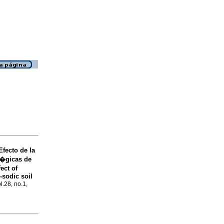
Efecto de la
l�gicas de
ect of
-sodic soil
l.28, no.1,