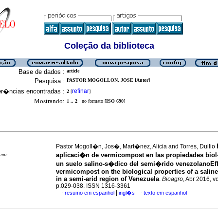
Coleção da biblioteca
Base de dados :
article
Pesquisa :
PASTOR MOGOLLON, JOSE [Autor]
er�ncias encontradas :
refinar
2
[
]
Mostrando:
1 .. 2
no formato [
ISO 690
]
Pastor Mogoll�n, Jos�, Mart�nez, Alicia and Torres, Duilio
aplicaci�n de vermicompost en las propiedades bio
imir
un suelo salino-s�dico del semi�rido venezolanoEff
vermicompost on the biological properties of a saline
in a semi-arid region of Venezuela
.
Bioagro
, Abr 2016, vo
p.029-038. ISSN 1316-3361
|
resumo em espanhol
ingl�s
texto em espanhol
·
·