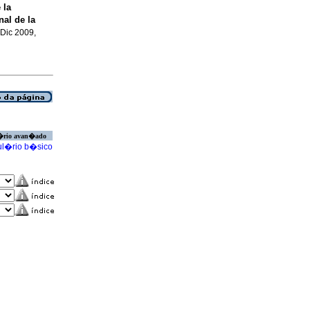
 la
nal de la
 Dic 2009,
�rio avan�ado
l�rio b�sico