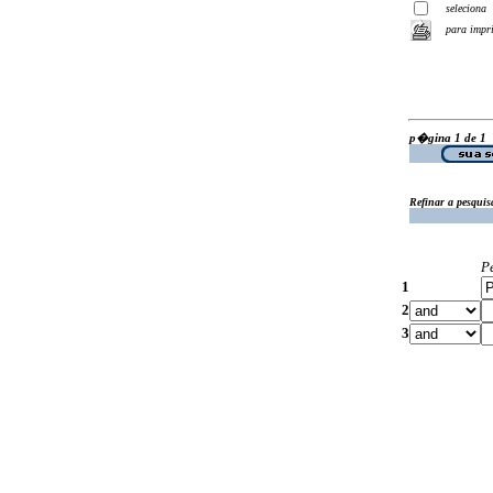
seleciona
para impr
p�gina 1 de 1
Refinar a pesquis
P
1
2
3