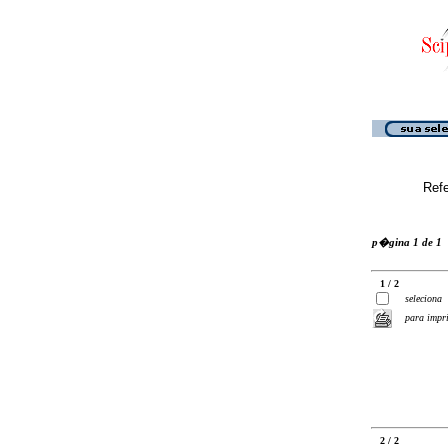
Ref
p�gina 1 de 1
1 / 2
seleciona
para impr
2 / 2