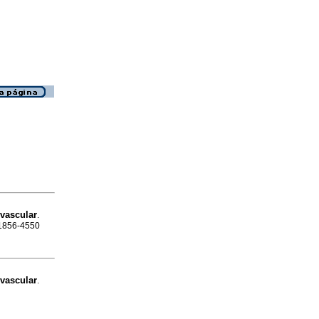
vascular
.
N 1856-4550
vascular
.