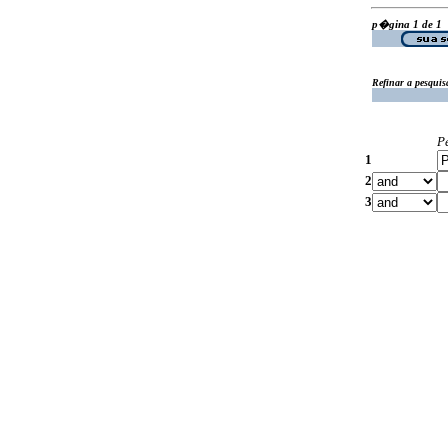
p�gina 1 de 1
Refinar a pesquis
P
1
2
3