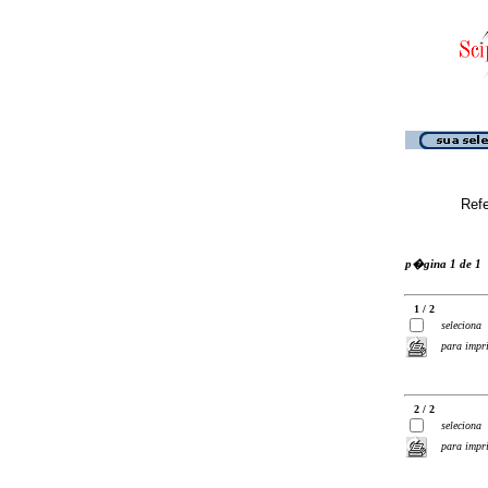
Ref
p�gina 1 de 1
1 / 2
seleciona
para impr
2 / 2
seleciona
para impr