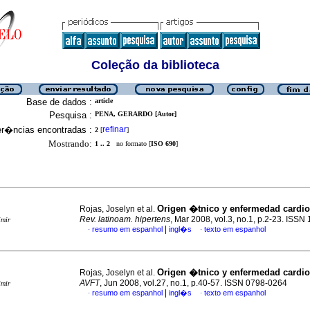
Coleção da biblioteca
Base de dados :
article
Pesquisa :
PENA, GERARDO [Autor]
er�ncias encontradas :
refinar
2
[
]
Mostrando:
1 .. 2
no formato [
ISO 690
]
Origen �tnico y enfermedad cardio
Rojas, Joselyn et al.
Rev. latinoam. hipertens
, Mar 2008, vol.3, no.1, p.2-23. ISS
imir
|
resumo em espanhol
ingl�s
texto em espanhol
·
·
Origen �tnico y enfermedad cardio
Rojas, Joselyn et al.
AVFT
, Jun 2008, vol.27, no.1, p.40-57. ISSN 0798-0264
imir
|
resumo em espanhol
ingl�s
texto em espanhol
·
·