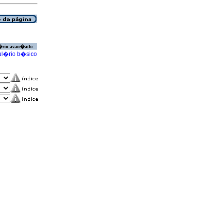
�rio avan�ado
l�rio b�sico