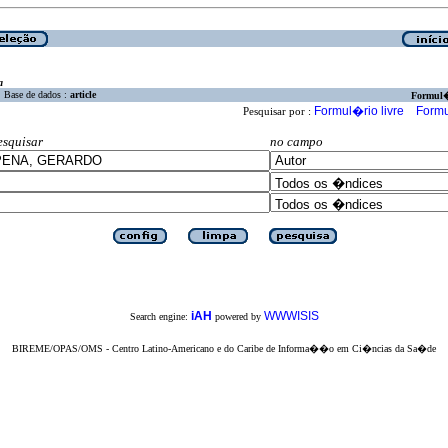
a
Base de dados :
article
Formul
Formul�rio livre
Formu
Pesquisar por :
esquisar
no campo
iAH
WWWISIS
Search engine:
powered by
BIREME/OPAS/OMS - Centro Latino-Americano e do Caribe de Informa��o em Ci�ncias da Sa�de