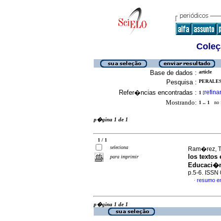
Coleç
Base de dados :
article
Pesquisa :
PERALES,
Refer�ncias encontradas :
refina
1
[
Mostrando:
1 .. 1
no f
p�gina 1 de 1
1 / 1
seleciona
Ram�rez, Tu
los textos
para imprimir
Educaci�
p.5-6. ISSN
resumo e
·
p�gina 1 de 1