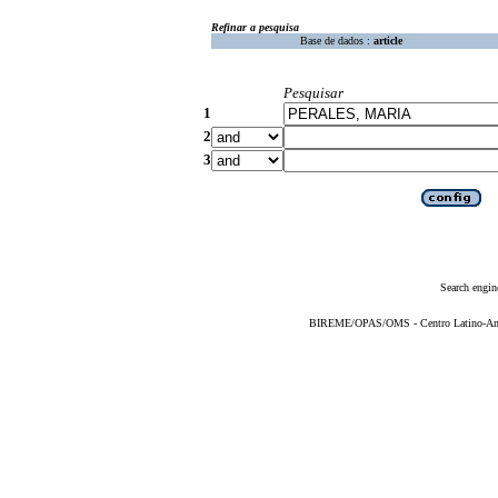
Refinar a pesquisa
Base de dados :
article
Pesquisar
1
2
3
Search engin
BIREME/OPAS/OMS - Centro Latino-Ame