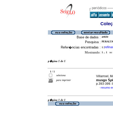
Coleç
Base de dados :
article
Pesquisa :
PERALTA,
Refer�ncias encontradas :
refina
1
[
Mostrando:
1 .. 1
no f
p�gina 1 de 1
1 / 1
seleciona
Villarroel, M
musgo S
p
para imprimir
p.393-399.
resumo e
·
p�gina 1 de 1