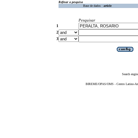
Refinar a pesquisa
Base de dados :
article
Pesquisar
1
2
3
Search engin
BIREME/OPAS/OMS - Centro Latino-Ame