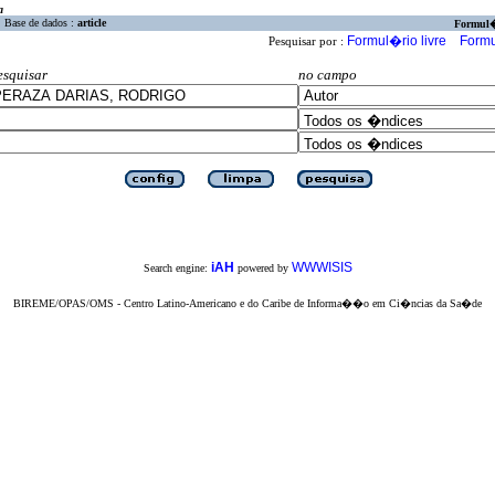
a
Base de dados :
article
Formul
Formul�rio livre
Formu
Pesquisar por :
esquisar
no campo
iAH
WWWISIS
Search engine:
powered by
BIREME/OPAS/OMS - Centro Latino-Americano e do Caribe de Informa��o em Ci�ncias da Sa�de