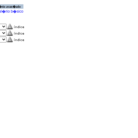
�rio avan�ado
l�rio b�sico