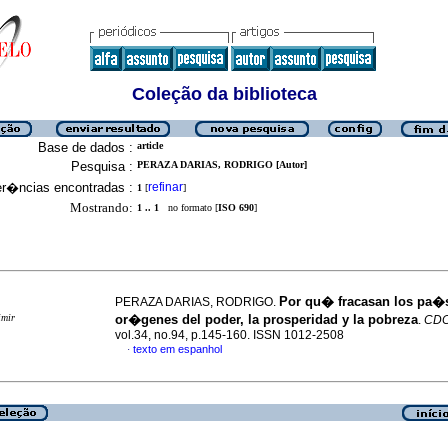
Coleção da biblioteca
Base de dados :
article
Pesquisa :
PERAZA DARIAS, RODRIGO [Autor]
er�ncias encontradas :
refinar
1
[
]
Mostrando:
1 .. 1
no formato [
ISO 690
]
Por qu� fracasan los pa�
PERAZA DARIAS, RODRIGO.
imir
or�genes del poder, la prosperidad y la pobreza
.
CD
vol.34, no.94, p.145-160. ISSN 1012-2508
texto em espanhol
·