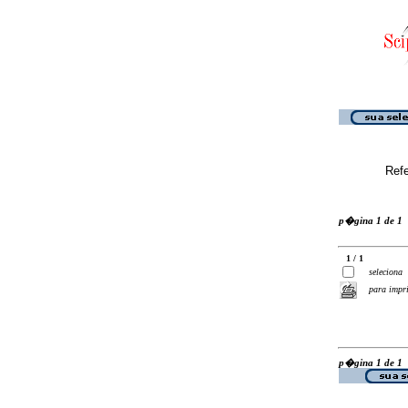
Ref
p�gina 1 de 1
1 / 1
seleciona
para impr
p�gina 1 de 1