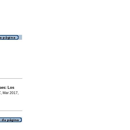
ses
:
Los
C
, Mar 2017,