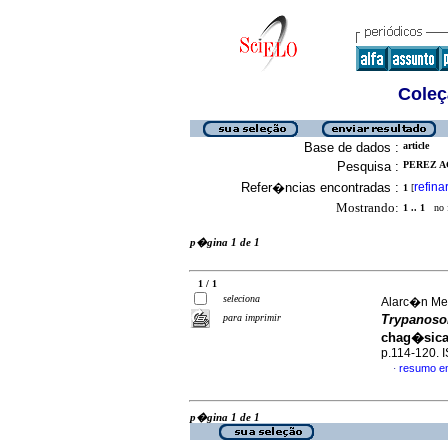
Coleç
Base de dados :
article
Pesquisa :
PEREZ A
Refer�ncias encontradas :
refina
1
[
Mostrando:
1 .. 1
no f
p�gina 1 de 1
1 / 1
seleciona
Alarc�n Men
para imprimir
Trypanoso
chag�sica
p.114-120. 
resumo e
·
p�gina 1 de 1