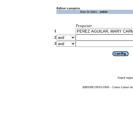
Refinar a pesquisa
Base de dados :
article
Pesquisar
1
2
3
Search engin
BIREME/OPAS/OMS - Centro Latino-Ame